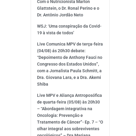
Com o Nutricionista Marlon
Glattstein, o Dr. Ronal Perino e o
Dr. Antônio Jordão Neto
WSJ: ‘Uma conspiração da Covid-
19 à vista de todos’
Live Comunica MPV de terça-feira
(04/08) ás 20h30 debate:
“Depoimento de Anthony Fauci no
Congresso dos Estados Unidos”,
com a Jornalista Paula Schmitt, a
Dra. Giovana Lara, e a Dra. Akemi
Shiba
Live MPV e Aliança Antroposófica
de quarta-feira (05/08) às 20h30
– “Abordagem integrativa na
Oncologia: Prevenção e
Tratamento de Câncer”- Ep. 7 – “O
olhar integral aos sobreviventes
oncológicos” – Dra Mariana