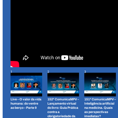
1
2
3
Live – O valor da vida
152ª ComunicaMPV –
151ª ComunicaMPV –
humana: do ventre
Lançamento virtual
Inteligência artificial
ao berço – Parte 9
do livro: Guia Prática
na medicina. Quais
contra a
as perspectivas
obrigatoriedade da
imediatas?