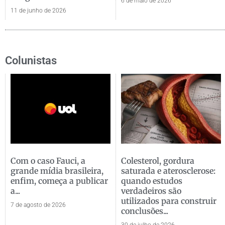
6 de maio de 2026
11 de junho de 2026
Colunistas
Com o caso Fauci, a
Colesterol, gordura
grande mídia brasileira,
saturada e aterosclerose:
enfim, começa a publicar
quando estudos
a...
verdadeiros são
utilizados para construir
7 de agosto de 2026
conclusões...