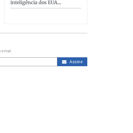
inteligência dos EUA....
 e-mail
Assine