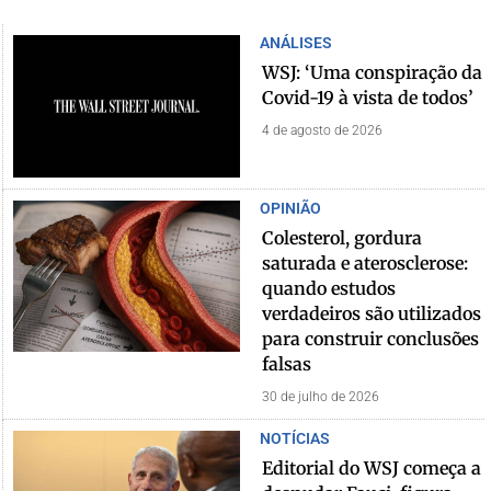
ANÁLISES
WSJ: ‘Uma conspiração da
Covid-19 à vista de todos’
4 de agosto de 2026
OPINIÃO
Colesterol, gordura
saturada e aterosclerose:
quando estudos
verdadeiros são utilizados
para construir conclusões
falsas
30 de julho de 2026
NOTÍCIAS
Editorial do WSJ começa a