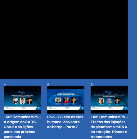
4
5
6
150ª ComunicaMPV –
Live – O valor da vida
149ª ComunicaMPV –
A origem do SARS-
humana: do ventre
Efeitos das injeções
CoV-2 e as lições
ao berço – Parte 7
de plataforma mRNA
para uma próxima
no coração. Riscos e
pandemia
tratamentos