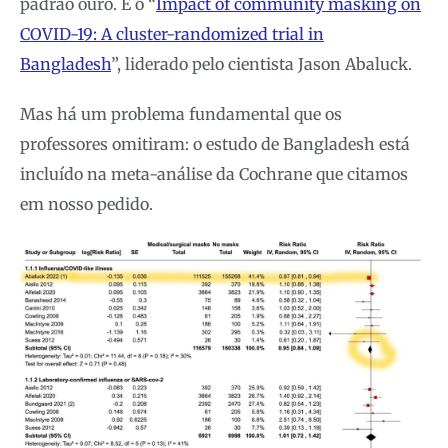
padrão ouro. É o “
Impact of community masking on
COVID-19: A cluster-randomized trial in
Bangladesh
”, liderado pelo cientista Jason Abaluck.
Mas há um problema fundamental que os
professores omitiram: o estudo de Bangladesh está
incluído na meta-análise da Cochrane que citamos
em nosso pedido.