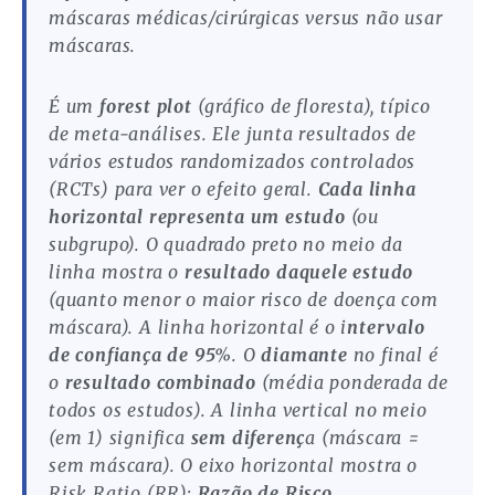
máscaras médicas/cirúrgicas versus não usar
máscaras.
É um
forest plot
(gráfico de floresta), típico
de meta-análises. Ele junta resultados de
vários estudos randomizados controlados
(RCTs) para ver o efeito geral.
Cada linha
horizontal representa um estudo
(ou
subgrupo). O quadrado preto no meio da
linha mostra o
resultado daquele estudo
(quanto menor o maior risco de doença com
máscara). A linha horizontal é o i
ntervalo
de confiança de 95%
. O
diamante
no final é
o
resultado combinado
(média ponderada de
todos os estudos). A linha vertical no meio
(em 1) significa
sem diferenç
a (máscara =
sem máscara). O eixo horizontal mostra o
Risk Ratio (RR):
Razão de Risco.