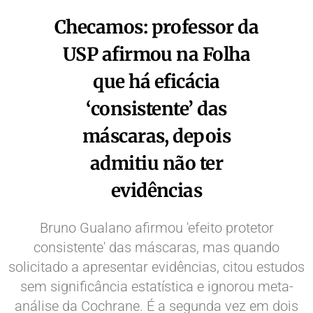
Checamos: professor da
USP afirmou na Folha
que há eficácia
‘consistente’ das
máscaras, depois
admitiu não ter
evidências
Bruno Gualano afirmou 'efeito protetor
consistente' das máscaras, mas quando
solicitado a apresentar evidências, citou estudos
sem significância estatística e ignorou meta-
análise da Cochrane. É a segunda vez em dois