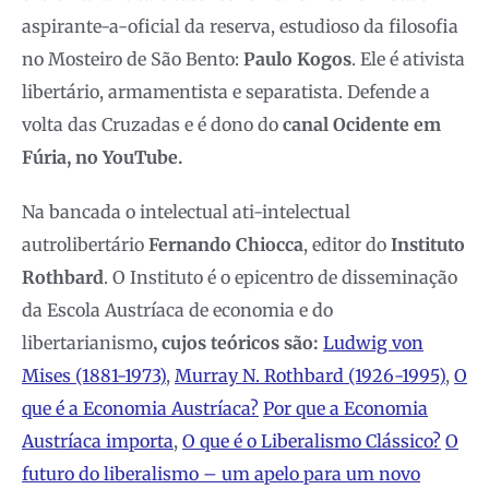
aspirante-a-oficial da reserva, estudioso da filosofia
no Mosteiro de São Bento:
Paulo Kogos
. Ele é ativista
libertário, armamentista e separatista. Defende a
volta das Cruzadas e é dono do
canal Ocidente em
Fúria, no YouTube.
Na bancada o intelectual ati-intelectual
autrolibertário
Fernando Chiocca
, editor do
Instituto
Rothbard
. O Instituto é o epicentro de disseminação
da Escola Austríaca de economia e do
libertarianismo
, cujos teóricos são:
Ludwig von
Mises (1881-1973)
,
Murray N. Rothbard (1926-1995)
,
O
que é a Economia Austríaca?
Por que a Economia
Austríaca importa
,
O que é o Liberalismo Clássico?
O
futuro do liberalismo – um apelo para um novo