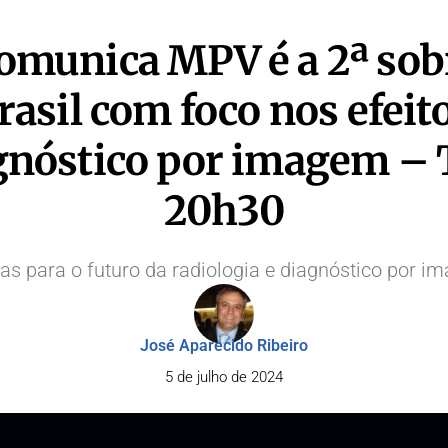
Comunica MPV é a 2ª sobr
asil com foco nos efeito
gnóstico por imagem – T
20h30
s para o futuro da radiologia e diagnóstico por i
José Aparecido Ribeiro
5 de julho de 2024