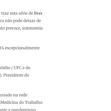
a
traz esta série de
lives
ico não pode deixar de
ento precoce, autonomia
o/24 excepcionalmente
tidio / UFC e do
). Presidente do
ursado na rede
 Medicina do Trabalho
rante a pandemiano