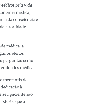
Médicos pela Vida
utonomia médica,
am a da consciência e
da a realidade
de médica: a
ar os efeitos
ras perguntas serão
s entidades médicas.
e mercantis de
a dedicação à
e seu paciente são
Isto é o que a