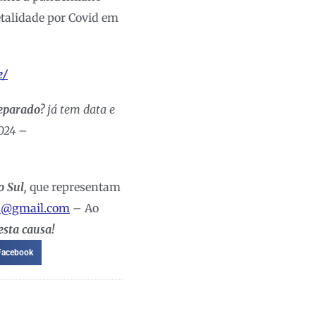
etalidade por Covid em
e/
reparado?
já tem data e
2024 –
 Sul,
que representam
s@gmail.com
– Ao
esta causa!
Facebook