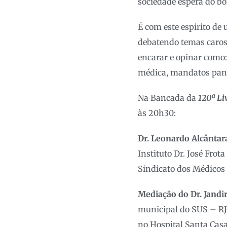
sociedade espera do bo
É com este espirito de
debatendo temas caros 
encarar e opinar como:
médica, mandatos pan
Na Bancada da
120ª Li
às 20h30:
Dr.
Leonardo Alcântar
Instituto Dr. José Frot
Sindicato dos Médicos 
Mediação do
Dr. Jandi
municipal do SUS – RJ
no Hospital Santa Cas