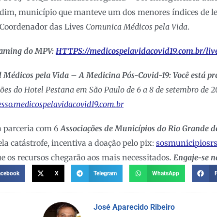
ardim, município que manteve um dos menores índices de l
E Coordenador das Lives
Comunica Médicos pela Vida
.
reaming do MPV:
HTTPS://medicospelavidacovid19.com.br/liv
 Médicos pela Vida – A Medicina Pós-Covid-19: Você está p
ções do Hotel Pestana em São Paulo de 6 a 8 de setembro de 
resso.medicospelavidacovid19.com.br
 parceria com 6
Associações de Municípios do Rio Grande do
la catástrofe, incentiva a doação pelo pix:
sosmunicipiosr
ue os recursos chegarão aos mais necessitados
. Engaje-se n
acebook
X
Telegram
WhatsApp
José Aparecido Ribeiro