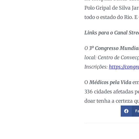
Polo Gripal de Silva J
todo o estado do Rio. 
Links para o Canal St
O
3º Congresso Mundial
local: Centro de Convec
Inscrições:
https://cong
O
Médicos pela Vida
em
336 cidades afetadas pe
doar tenha a certeza q
F