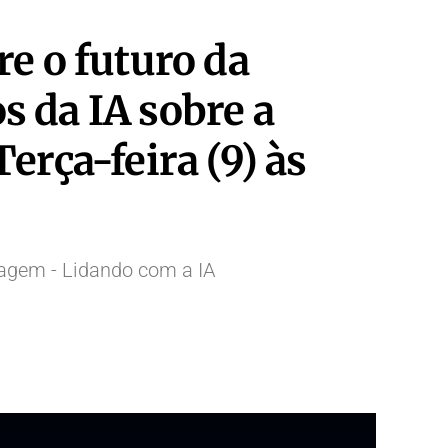
e o futuro da
s da IA sobre a
erça-feira (9) às
magem - Lidando com a IA