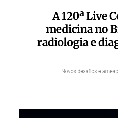
A 120ª Live 
medicina no Br
radiologia e dia
Novos desafios e ameaça