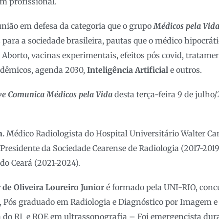
m profissional.
 união em defesa da categoria que o grupo
Médicos pela Vid
para a sociedade brasileira, pautas que o médico hipocrát
 Aborto, vacinas experimentais, efeitos pós covid, tratam
dêmicos, agenda 2030,
Inteligência Artificial
e outros.
ve Comunica Médicos pela Vida
desta terça-feira 9 de julh
a
.
Médico Radiologista do Hospital Universitário Walter Can
a Presidente da Sociedade Cearense de Radiologia (2017-2019
do Ceará (2021-2024).
r de Oliveira Loureiro Junior
é formado pela UNI-RIO, conc
, Pós graduado em Radiologia e Diagnóstico por Imagem e
a do RJ e RQE em ultrassonografia – Foi emergencista du