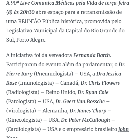
A
90ª Live Comunica Médicos pela Vida de terça-feira
(8) às 20h30
abre espaço para a retransmissão de
uma REUNIÃO Pública histórica, promovida pelo
Legislativo Municipal da Capital do Rio Grande do
Sul, Porto Alegre.
A iniciativa foi da vereadora
Fernanda Barth
.
Participaram do evento além da parlamentar, o
Dr.
Pierre Kory
(Pneumologista) – USA, a
Dra Jessica
Rose
(Imunologista) – Canadá,
Dr. Chris Flowers
(Radiologista) – Reino Unido,
Dr. Ryan Cole
(Patologista) – USA,
Dr. Geert Van.Bossche
–
(Virologista) – Alemanha,
Dr. James Thorp
–
(Ginecologista) – USA,
Dr. Peter McCullough
–
(Cardiologista) – USA e o empresário brasileiro
John