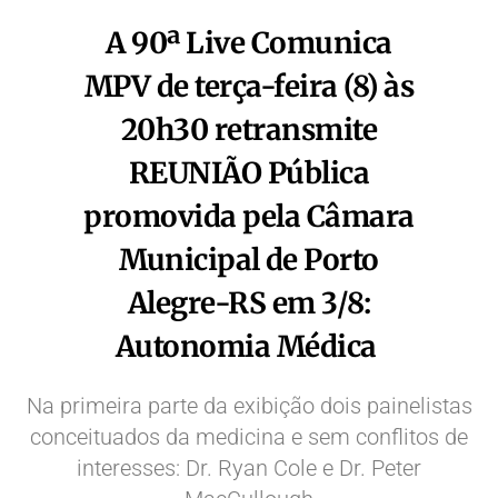
A 90ª Live Comunica
MPV de terça-feira (8) às
20h30 retransmite
REUNIÃO Pública
promovida pela Câmara
Municipal de Porto
Alegre-RS em 3/8:
Autonomia Médica
Na primeira parte da exibição dois painelistas
conceituados da medicina e sem conflitos de
interesses: Dr. Ryan Cole e Dr. Peter