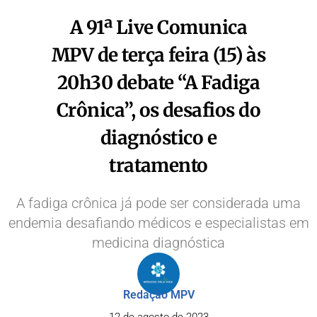
A 91ª Live Comunica
MPV de terça feira (15) às
20h30 debate “A Fadiga
Crônica”, os desafios do
diagnóstico e
tratamento
A fadiga crônica já pode ser considerada uma
endemia desafiando médicos e especialistas em
medicina diagnóstica
Redação MPV