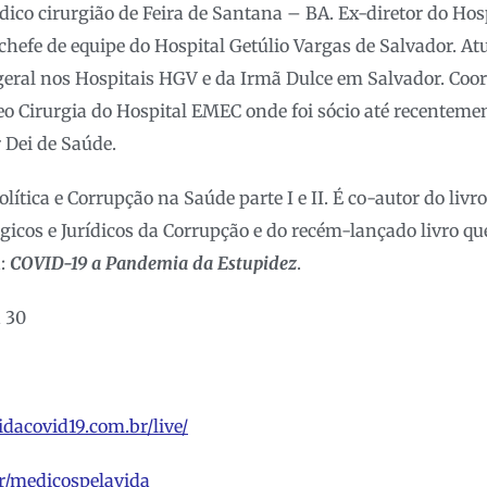
ico cirurgião de Feira de Santana – BA. Ex-diretor do Hos
 chefe de equipe do Hospital Getúlio Vargas de Salvador. A
 geral nos Hospitais HGV e da Irmã Dulce em Salvador. Coo
deo Cirurgia do Hospital EMEC onde foi sócio até recentemen
 Dei de Saúde.
Política e Corrupção na Saúde parte I e II. É co-autor do livr
gicos e Jurídicos da Corrupção e do recém-lançado livro qu
a:
COVID-19 a Pandemia da Estupidez
.
h 30
dacovid19.com.br/live/
r/medicospelavida