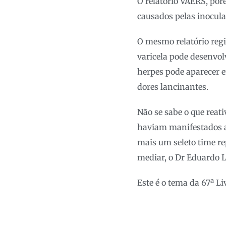
O relatório VAERS, por
causados pelas inocul
O mesmo relatório regi
varicela pode desenvolv
herpes pode aparecer e
dores lancinantes.
Não se sabe o que reat
haviam manifestados a
mais um seleto time re
mediar, o Dr Eduardo L
Este é o tema da 67ª L