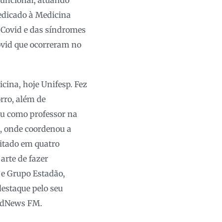
Funcional, atuando
edicado à Medicina
 Covid e das síndromes
ovid que ocorreram no
cina, hoje Unifesp. Fez
orro, além de
u como professor na
s, onde coordenou a
citado em quatro
arte de fazer
 e Grupo Estadão,
estaque pelo seu
andNews FM.