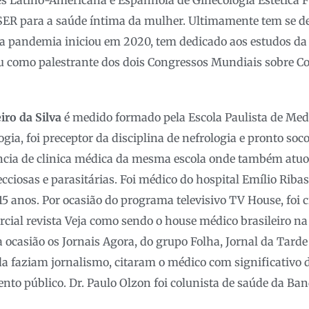
 Latino-Americana e Espanhola de Ginecologia Estética 
ER para a saúde íntima da mulher. Ultimamente tem se d
 a pandemia iniciou em 2020, tem dedicado aos estudos da
ou como palestrante dos dois Congressos Mundiais sobre C
iro da Silva
é medido formado pela Escola Paulista de Medi
ogia, foi preceptor da disciplina de nefrologia e pronto soc
ncia de clinica médica da mesma escola onde também atuo
ecciosas e parasitárias. Foi médico do hospital Emílio Riba
15 anos. Por ocasião do programa televisivo TV House, foi 
cial revista Veja como sendo o house médico brasileiro na 
ocasião os Jornais Agora, do grupo Folha, Jornal da Tarde
 faziam jornalismo, citaram o médico com significativo d
nto público. Dr. Paulo Olzon foi colunista de saúde da B