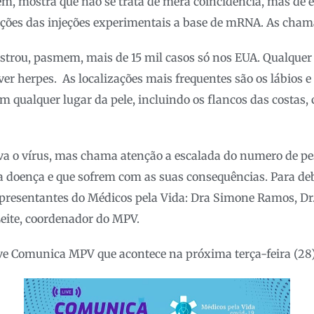
ém, mostra que não se trata de mera coincidência, mas de e
ações das injeções experimentais a base de mRNA. As cham
strou, pasmem, mais de 15 mil casos só nos EUA. Qualquer
er herpes. As localizações mais frequentes são os lábios e 
m qualquer lugar da pele, incluindo os flancos das costas,
iva o vírus, mas chama atenção a escalada do numero de p
 doença e que sofrem com as suas consequências. Para deb
presentantes do Médicos pela Vida: Dra Simone Ramos, Dr.
eite, coordenador do MPV.
ive Comunica MPV que acontece na próxima terça-feira (28