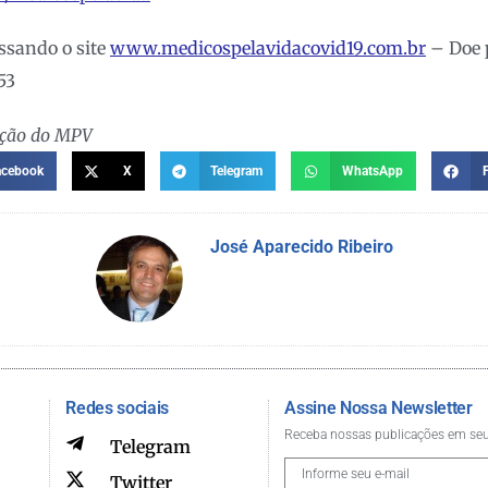
ssando o site
www.medicospelavidacovid19.com.br
– Doe 
53
ação do MPV
acebook
X
Telegram
WhatsApp
José Aparecido Ribeiro
Redes sociais
Assine Nossa Newsletter
Receba nossas publicações em seu
Telegram
Twitter