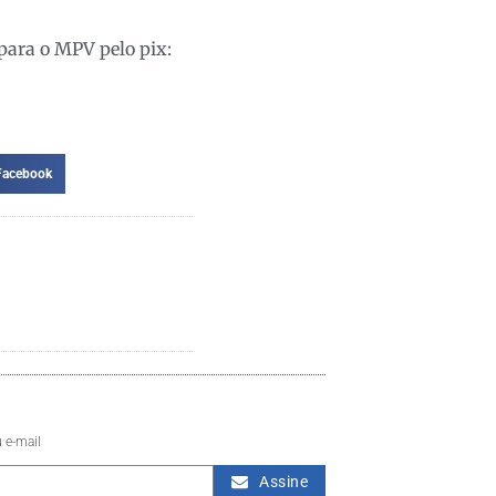
para o MPV pelo pix:
Facebook
 e-mail
Assine