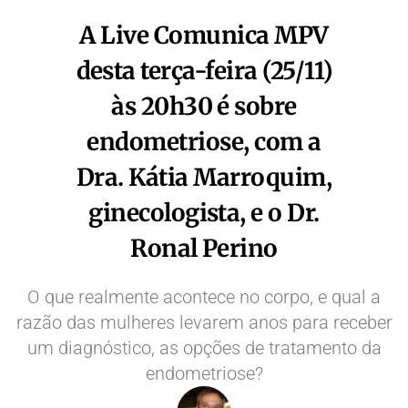
A Live Comunica MPV
desta terça-feira (25/11)
às 20h30 é sobre
endometriose, com a
Dra. Kátia Marroquim,
ginecologista, e o Dr.
Ronal Perino
O que realmente acontece no corpo, e qual a
razão das mulheres levarem anos para receber
um diagnóstico, as opções de tratamento da
endometriose?