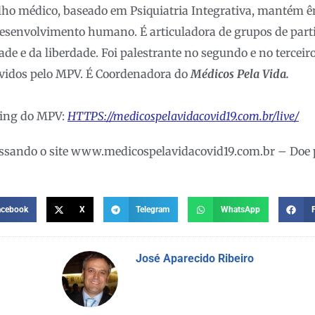
lho médico, baseado em Psiquiatria Integrativa, mantém ê
esenvolvimento humano. É articuladora de grupos de parti
dade e da liberdade. Foi palestrante no segundo e no terce
vidos pelo MPV. É Coordenadora do
Médicos Pela Vida.
ming do MPV:
HTTPS://medicospelavidacovid19.com.br/live/
essando o site www.medicospelavidacovid19.com.br – Doe p
acebook
X
Telegram
WhatsApp
José Aparecido Ribeiro