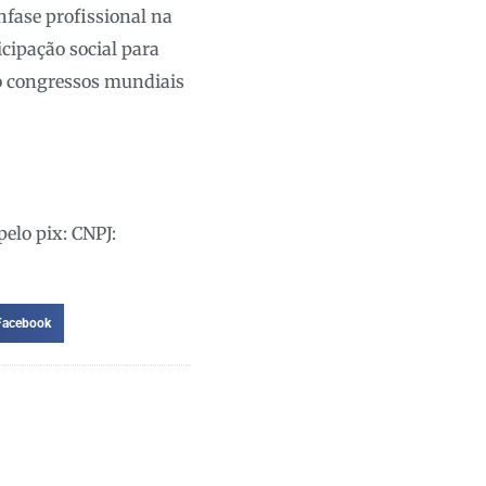
nfase profissional na
cipação social para
iro congressos mundiais
elo pix: CNPJ:
Facebook