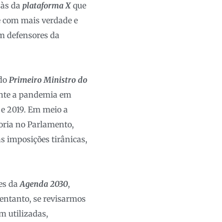
 às da
plataforma X
que
 com mais verdade e
m defensores da
 do
Primeiro Ministro do
ante a pandemia em
5 e 2019. Em meio a
oria no Parlamento,
as imposições tirânicas,
es da
Agenda 2030
,
 entanto, se revisarmos
m utilizadas,