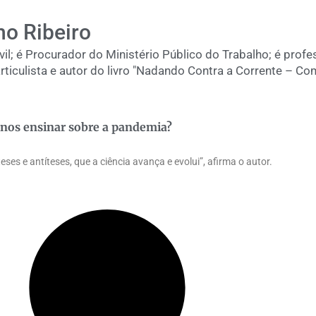
o Ribeiro
il; é Procurador do Ministério Público do Trabalho; é profe
articulista e autor do livro "Nadando Contra a Corrente – Co
 nos ensinar sobre a pandemia?
eses e antíteses, que a ciência avança e evolui”, afirma o autor.