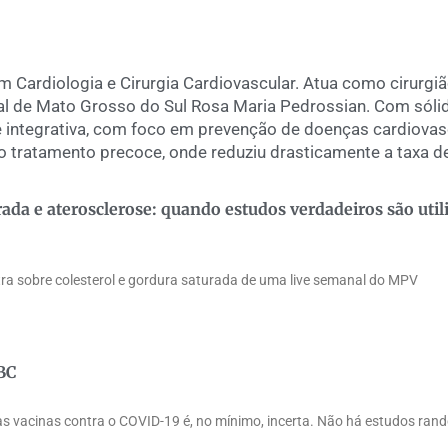
em Cardiologia e Cirurgia Cardiovascular. Atua como cirurgi
nal de Mato Grosso do Sul Rosa Maria Pedrossian. Com sól
 integrativa, com foco em prevenção de doenças cardiovascu
 o tratamento precoce, onde reduziu drasticamente a taxa 
rada e aterosclerose: quando estudos verdadeiros são util
stra sobre colesterol e gordura saturada de uma live semanal do MPV
BC
s vacinas contra o COVID-19 é, no mínimo, incerta. Não há estudos rand