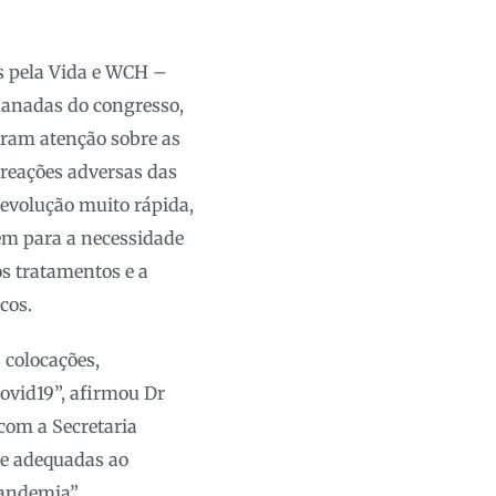
s pela Vida e WCH –
emanadas do congresso,
aram atenção sobre as
 reações adversas das
evolução muito rápida,
m para a necessidade
s tratamentos e a
icos.
 colocações,
ovid19”, afirmou Dr
com a Secretaria
s e adequadas ao
andemia”,