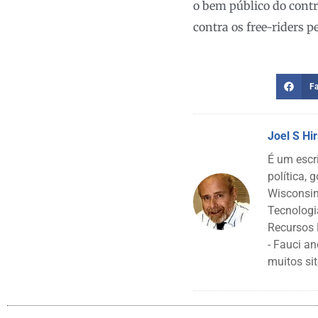
o bem público do contr
contra os free-riders p
F
Joel S Hi
É um escr
política, 
Wisconsin
Tecnologi
Recursos 
- Fauci a
muitos sit