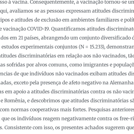
esso à vacina. Consequentemente, a vacinação tornou-se u
 Aqui, avaliamos se as pessoas expressam atitudes discrimi
tipos e atitudes de exclusão em ambientes familiares e pol
de vacinação COVID-19. Quantificamos atitudes discriminat
dos em 21 países, abrangendo um conjunto diversificado d
 estudos experimentais conjuntos (N = 15.233), demonstra
itudes discriminatórias em relação aos não vacinados, tão
ias sofridas por alvos comuns, como imigrantes e populaç
ências de que indivíduos não vacinados exibam atitudes d
nadas, exceto pela presença de afeto negativo na Alemanha
 em apoio a atitudes discriminatórias contra os não vaci
 e Romênia, e descobrimos que atitudes discriminatórias 
com normas cooperativas mais fortes. Pesquisas anteriores
ue os indivíduos reagem negativamente contra os free-rid
. Consistente com isso, os presentes achados sugerem que