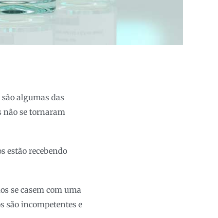
D são algumas das
s não se tornaram
os estão recebendo
imos se casem com uma
os são incompetentes e