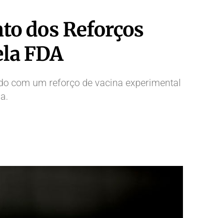
to dos Reforços
ela FDA
do com um reforço de vacina experimental
a.