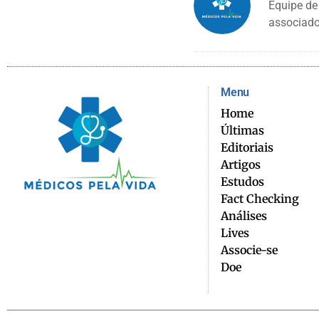
Equipe de
associado
Menu
Home
Últimas
Editoriais
Artigos
Estudos
Fact Checking
Análises
Lives
Associe-se
Doe