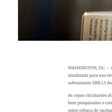
WASHINGTON, D.C. – A
atualizada para uso em
subvariante XBB.1.5 d
As cepas circulantes d
bem pesquisadas e com
outro reforço de vacin