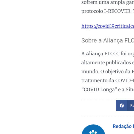
sofrem uma ampla gama
protocolo I-RECOVER: 
https://covid19critica
Sobre a Aliança FL
A Aliança FLCCC foi o
altamente publicados 
mundo. O objetivo da F
tratamento da COVID-1
“COVID Longa” e a Sín
F
Redação