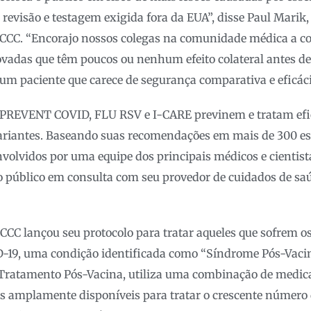
revisão e testagem exigida fora da EUA”, disse Paul Marik,
FLCCC. “Encorajo nossos colegas na comunidade médica a co
ovadas que têm poucos ou nenhum efeito colateral antes d
um paciente que carece de segurança comparativa e eficác
-PREVENT COVID, FLU RSV e I-CARE previnem e tratam ef
variantes. Baseando suas recomendações em mais de 300 es
nvolvidos por uma equipe dos principais médicos e cienti
o público em consulta com seu provedor de cuidados de sa
CC lançou seu protocolo para tratar aqueles que sofrem os 
-19, uma condição identificada como “Síndrome Pós-Vacina
ratamento Pós-Vacina, utiliza uma combinação de medi
s amplamente disponíveis para tratar o crescente número 