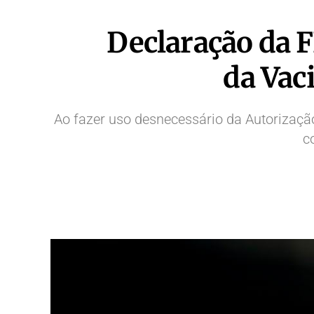
Declaração da 
da Vac
Ao fazer uso desnecessário da Autorizaç
c