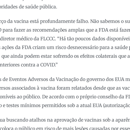
ridades de saúde pública.
ço da vacina está profundamente falho. Não sabemos o suf
 para fazer as recomendações amplas que a FDA está fazend
diretor médico da FLCCC. “Há tão poucos dados disponívei
as ações da FDA criam um risco desnecessário para a saúde 
 que ainda podem estar sofrendo os efeitos colaterais que 
anteriores contra a COVID.”
s de Eventos Adversos da Vacinação do governo dos EUA mo
rsos associados à vacina foram relatados desde que as vac
níveis ao público. De acordo com o próprio conselho da FD
 e testes mínimos permitidos sob a atual EUA (autorização
ua buscando atalhos na aprovação de vacinas sob a aparê
oloca o público em risco de mais lesões causadas por esse