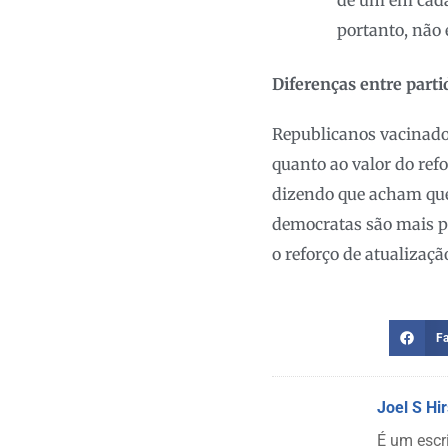
de um em cada
portanto, não 
Diferenças entre parti
Republicanos vacinado
quanto ao valor do ref
dizendo que acham que 
democratas são mais p
o reforço de atualizaçã
F
Joel S Hi
É um escr