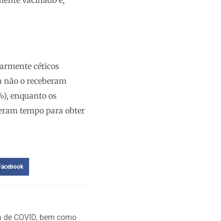
mente vacinado e,
armente céticos
da não o receberam
%), enquanto os
veram tempo para obter
Facebook
ia de COVID, bem como