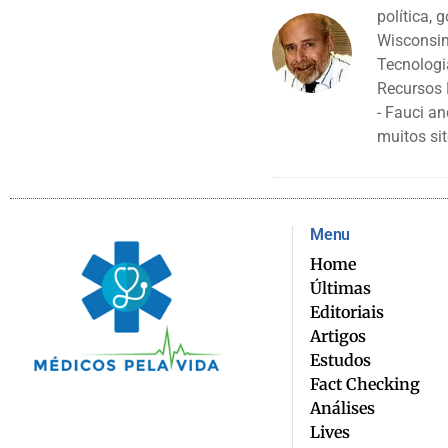
política, 
Wisconsin
Tecnologi
Recursos 
- Fauci a
muitos sit
Menu
Home
Últimas
Editoriais
Artigos
Estudos
Fact Checking
Análises
Lives