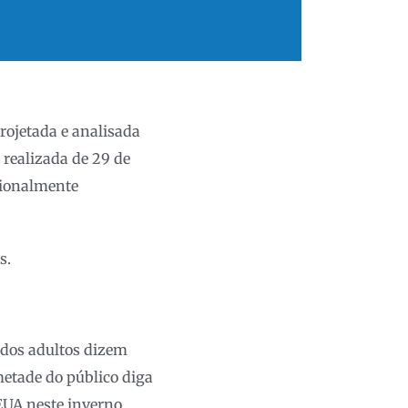
projetada e analisada
i realizada de 29 de
cionalmente
s.
 dos adultos dizem
etade do público diga
EUA neste inverno.