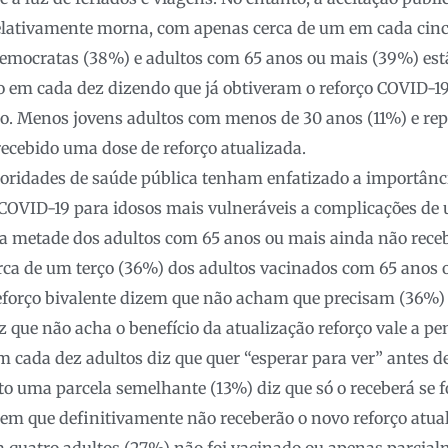
relativamente morna, com apenas cerca de um em cada cinc
 Democratas (38%) e adultos com 65 anos ou mais (39%) es
o em cada dez dizendo que já obtiveram o reforço COVID-19
o. Menos jovens adultos com menos de 30 anos (11%) e re
recebido uma dose de reforço atualizada.
oridades de saúde pública tenham enfatizado a importânci
COVID-19 para idosos mais vulneráveis ​​a complicações de
a metade dos adultos com 65 anos ou mais ainda não receb
erca de um terço (36%) dos adultos vacinados com 65 anos 
eforço bivalente dizem que não acham que precisam (36%)
 que não acha o benefício da atualização reforço vale a pe
 cada dez adultos diz que quer “esperar para ver” antes de
o uma parcela semelhante (13%) diz que só o receberá se fo
em que definitivamente não receberão o novo reforço atua