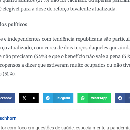
 quatro adultos (27%) não foi vacinado ou apenas parcial
é elegível para a dose de reforço bivalente atualizada.
dos políticos
s e independentes com tendência republicana são particul
orço atualizado, com cerca de dois terços daqueles que ain
não precisam (64%) e que o benefício não vale a pena (61
ropensos a dizer que estiveram muito ocupados ou não ti
o (51%).
acebook
X
Telegram
WhatsApp
rschhorn
itor com foco em questões de saúde, especialmente a pandem