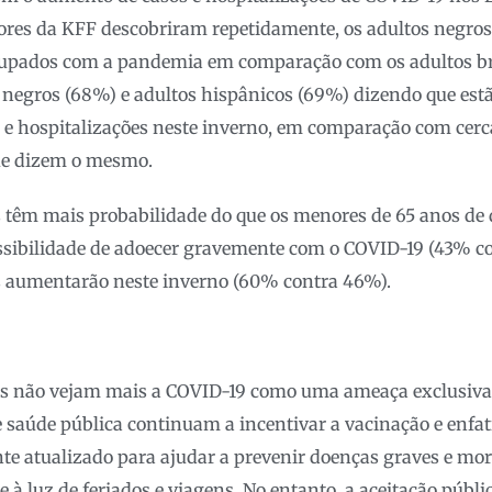
ores da KFF descobriram repetidamente, os adultos negros
upados com a pandemia em comparação com os adultos br
s negros (68%) e adultos hispânicos (69%) dizendo que es
e hospitalizações neste inverno, em comparação com cerc
ue dizem o mesmo.
 têm mais probabilidade do que os menores de 65 anos de 
sibilidade de adoecer gravemente com o COVID-19 (43% co
es aumentarão neste inverno (60% contra 46%).
 não vejam mais a COVID-19 como uma ameaça exclusiva
e saúde pública continuam a incentivar a vacinação e enfa
nte atualizado para ajudar a prevenir doenças graves e mor
 à luz de feriados e viagens. No entanto, a aceitação públi