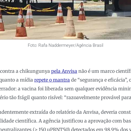
Foto: Rafa Naddermeyer/Agência Brasil
 contra a chikungunya
pela Anvisa
não é um marco científ
nquanto a mídia
repete o mantra
de “segurança e eficácia”, 
rrador: a vacina foi liberada sem qualquer evidência min
rio tão frágil quanto risível: “razoavelmente provável para
ndentemente extraída do relatório da Anvisa, deveria con
ilidade científica. A agência justificou a aprovação com 
 neutralizantes (≥ 150 µPRNT50) detectados em 98,9% dos 