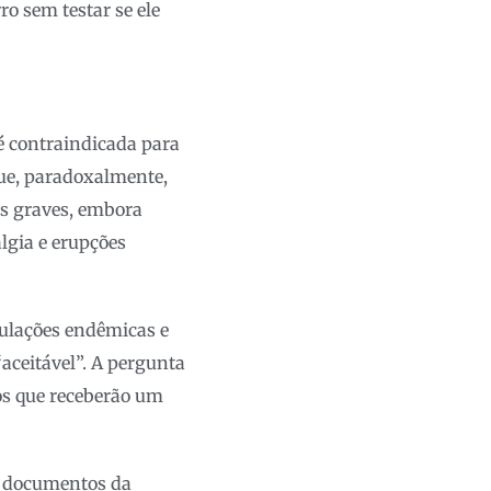
o sem testar se ele
é contraindicada para
ue, paradoxalmente,
as graves, embora
lgia e erupções
pulações endêmicas e
“aceitável”. A pergunta
os que receberão um
do documentos da