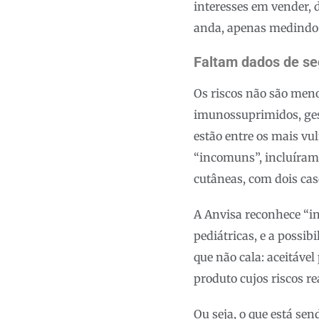
interesses em vender, 
anda, apenas medindo 
Faltam dados de s
Os riscos não são meno
imunossuprimidos, ges
estão entre os mais v
“incomuns”, incluíram 
cutâneas, com dois cas
A Anvisa reconhece “i
pediátricas, e a possib
que não cala: aceitáve
produto cujos riscos r
Ou seja, o que está se