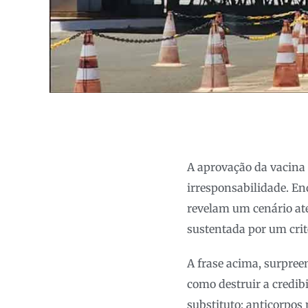
A aprovação da vacina
irresponsabilidade. E
revelam um cenário ate
sustentada por um crité
A frase acima, surpree
como destruir a credib
substituto: anticorpos