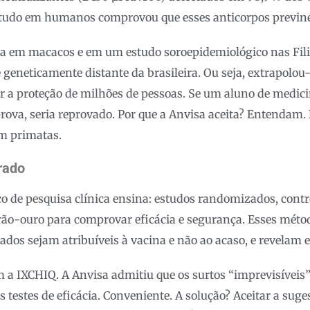
udo em humanos comprovou que esses anticorpos previn
dada em macacos e em um estudo soroepidemiológico nas Fi
 geneticamente distante da brasileira. Ou seja, extrapolou-
ar a proteção de milhões de pessoas. Se um aluno de medici
va, seria reprovado. Por que a Anvisa aceita? Entendam. 
m primatas.
rado
 de pesquisa clínica ensina: estudos randomizados, contr
rão-ouro para comprovar eficácia e segurança. Esses méto
dos sejam atribuíveis à vacina e não ao acaso, e revelam e
om a IXCHIQ. A Anvisa admitiu que os surtos “imprevisívei
 testes de eficácia. Conveniente. A solução? Aceitar a suge