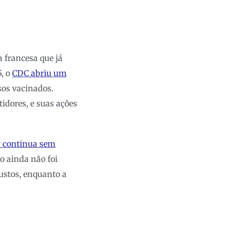
 francesa que já
5, o
CDC abriu um
sos vacinados.
idores, e suas ações
c continua sem
o ainda não foi
ustos, enquanto a