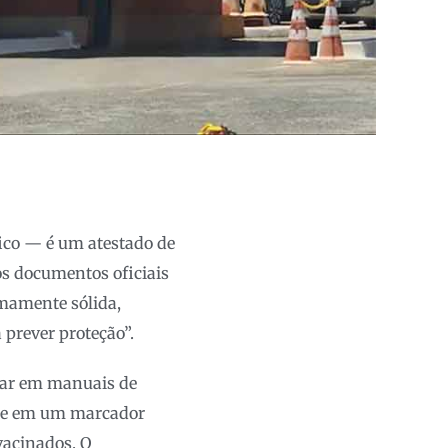
ico — é um atestado de
os documentos oficiais
imamente sólida,
 prever proteção”.
star em manuais de
base em um marcador
vacinados. O