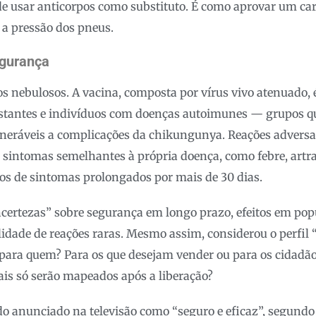
de usar anticorpos como substituto. É como aprovar um carr
a pressão dos pneus.
egurança
s nebulosos. A vacina, composta por vírus vivo atenuado, 
tantes e indivíduos com doenças autoimunes — grupos q
ulneráveis a complicações da chikungunya. Reações advers
sintomas semelhantes à própria doença, como febre, artra
os de sintomas prolongados por mais de 30 dias.
ncertezas” sobre segurança em longo prazo, efeitos em po
ilidade de reações raras. Mesmo assim, considerou o perfil 
l para quem? Para os que desejam vender ou para os cidadã
eais só serão mapeados após a liberação?
ndo anunciado na televisão como “seguro e eficaz”, segun