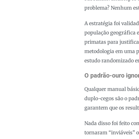
problema? Nenhum est
A estratégia foi vali
população geográfica e
primatas para justific
metodologia em uma pro
estudo randomizado e
O padrão-ouro igno
Qualquer manual básico
duplo-cegos são o pad
garantem que os resulta
Nada disso foi feito c
tornaram “inviáveis” os