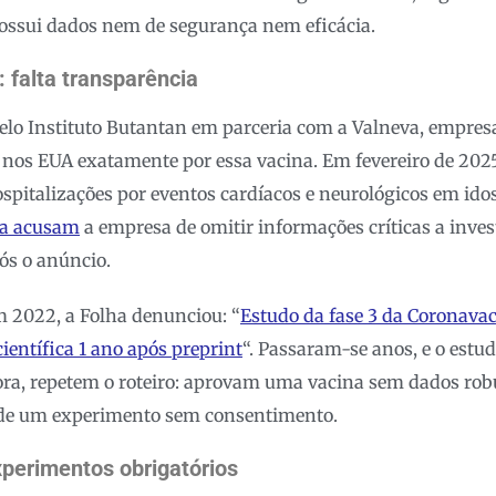
ossui dados nem de segurança nem eficácia.
 falta transparência
elo Instituto Butantan em parceria com a Valneva, empresa
 nos EUA exatamente por essa vacina. Em fevereiro de 202
spitalizações por eventos cardíacos e neurológicos em ido
ia acusam
a empresa de omitir informações críticas a invest
s o anúncio.
m 2022, a Folha denunciou: “
Estudo da fase 3 da Coronava
ientífica 1 ano após preprint
“. Passaram-se anos, e o estud
ora, repetem o roteiro: aprovam uma vacina sem dados rob
 de um experimento sem consentimento.
experimentos obrigatórios