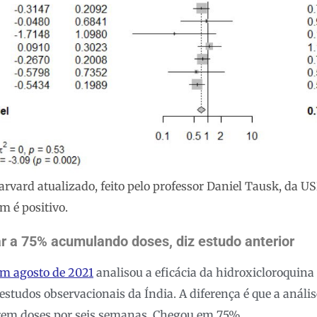
arvard atualizado, feito pelo professor Daniel Tausk, da US
m é positivo.
r a 75% acumulando doses, diz estudo anterior
em agosto de 2021
analisou a eficácia da hidroxicloroquina
studos observacionais da Índia. A diferença é que a anális
rem doses por seis semanas. Chegou em 75%.