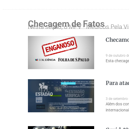
Checagem de Fatos
Nesta seção, o MPV - Médicos Pela Vi
Checamos
9 de outubro 
Esta checage
Para ata
3 de setembro
Além dos con
internacionai