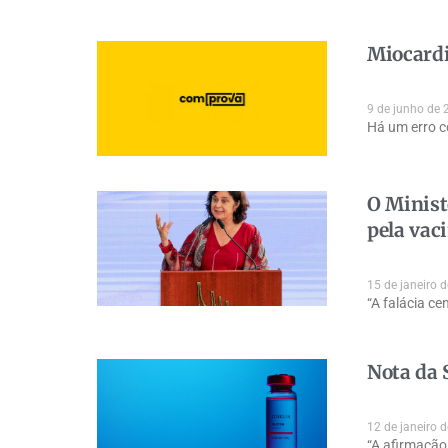
Miocardi
9 de junho de 
Há um erro c
O Minist
pela vac
15 de janeiro 
“A falácia ce
Nota da 
12 de janeiro 
“A afirmação