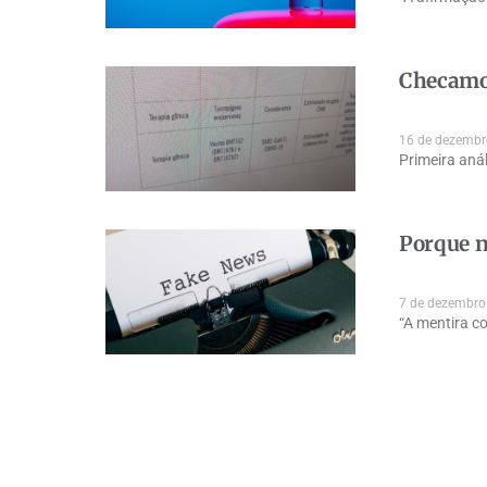
Checamos
16 de dezembr
Primeira aná
Porque n
7 de dezembro
“A mentira co