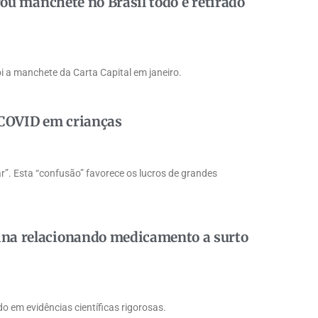
rou manchete no Brasil todo é retirado
i a manchete da Carta Capital em janeiro.
 COVID em crianças
r”. Esta “confusão” favorece os lucros de grandes
ina relacionando medicamento a surto
o em evidências científicas rigorosas.