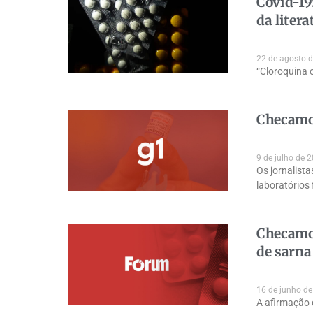
Covid-19
da litera
22 de agosto 
“Cloroquina 
Checamos
9 de julho de 
Os jornalist
laboratórios
Checamos
de sarna
16 de junho d
A afirmação 