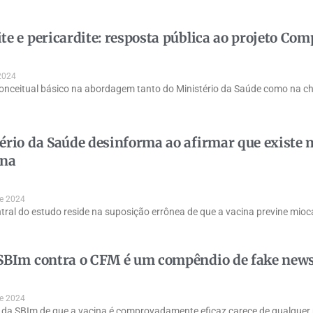
te e pericardite: resposta pública ao projeto Co
2024
onceitual básico na abordagem tanto do Ministério da Saúde como na c
ério da Saúde desinforma ao afirmar que existe 
ina
de 2024
ntral do estudo reside na suposição errônea de que a vacina previne mioc
SBIm contra o CFM é um compêndio de fake new
de 2024
 da SBIm de que a vacina é comprovadamente eficaz carece de qualquer 