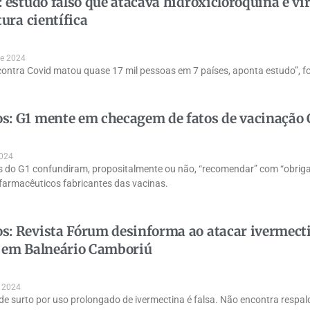
: estudo falso que atacava hidroxicloroquina e vi
tura científica
de 2024
contra Covid matou quase 17 mil pessoas em 7 países, aponta estudo”, fo
: G1 mente em checagem de fatos de vacinação
2024
as do G1 confundiram, propositalmente ou não, “recomendar” com “obriga
 farmacêuticos fabricantes das vacinas.
: Revista Fórum desinforma ao atacar ivermect
 em Balneário Camboriú
e 2024
de surto por uso prolongado de ivermectina é falsa. Não encontra respald