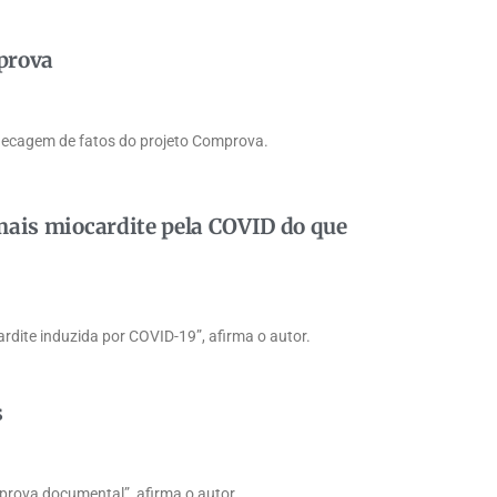
mprova
hecagem de fatos do projeto Comprova.
mais miocardite pela COVID do que
ardite induzida por COVID-19”, afirma o autor.
s
prova documental”, afirma o autor.