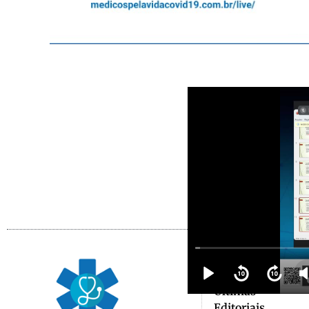
F
Redação
Equipe de
associado
Menu
Home
Últimas
Editoriais