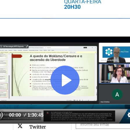
acebook
X
Telegram
WhatsApp
 MPV
 jornalismo do MPV - Médicos Pela Vida, uma associação médi
s que se notabilizou no atendimento da linha de frente da COVI
Redes sociais
Assine Nossa Newsletter
Receba nossas publicações em seu
Telegram
Twitter