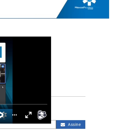
Facebook
ca com milhares de
D-19.
 e-mail
Assine