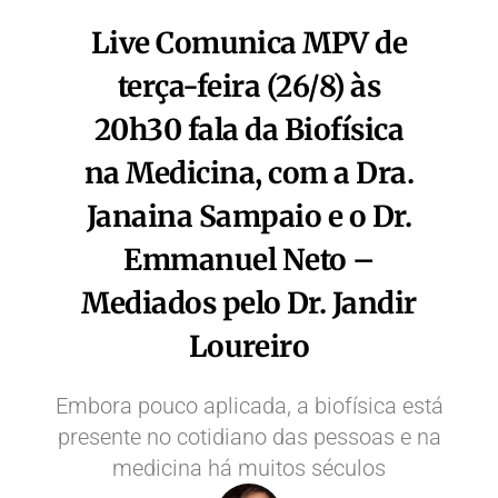
Live Comunica MPV de
terça-feira (26/8) às
20h30 fala da Biofísica
na Medicina, com a Dra.
Janaina Sampaio e o Dr.
Emmanuel Neto –
Mediados pelo Dr. Jandir
Loureiro
Embora pouco aplicada, a biofísica está
presente no cotidiano das pessoas e na
medicina há muitos séculos