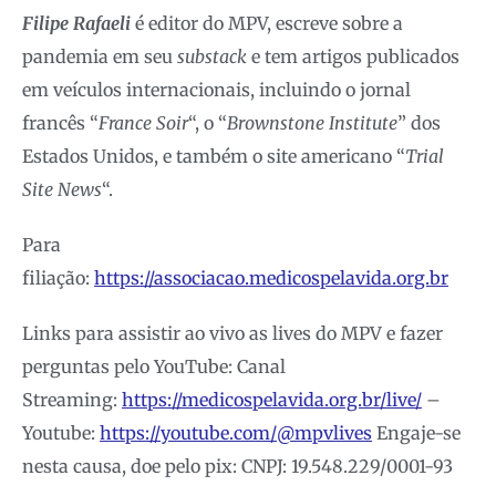
Filipe Rafaeli
é editor do MPV, escreve sobre a
pandemia em seu
substack
e tem artigos publicados
em veículos internacionais, incluindo o jornal
francês “
France Soir
“, o “
Brownstone Institute
” dos
Estados Unidos, e também o site americano “
Trial
Site News
“.
Para
filiação:
https://associacao.medicospelavida.org.br
Links para assistir ao vivo as lives do MPV e fazer
perguntas pelo YouTube: Canal
Streaming:
https://medicospelavida.org.br/live/
–
Youtube:
https://youtube.com/@mpvlives
Engaje-se
nesta causa, doe pelo pix: CNPJ: 19.548.229/0001-93