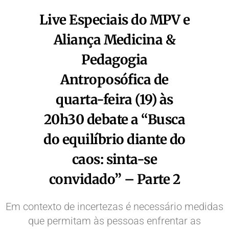
Live Especiais do MPV e
Aliança Medicina &
Pedagogia
Antroposófica de
quarta-feira (19) às
20h30 debate a “Busca
do equilíbrio diante do
caos: sinta-se
convidado” – Parte 2
Em contexto de incertezas é necessário medidas
que permitam às pessoas enfrentar as