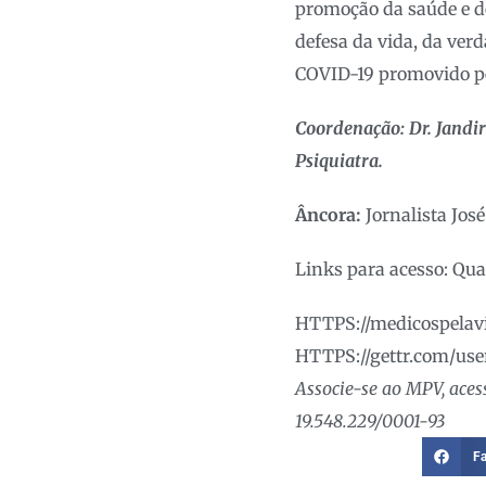
promoção da saúde e d
defesa da vida, da ver
COVID-19 promovido p
Coordenação: Dr. Jandi
Psiquiatra.
Âncora:
Jornalista J
Links para acesso: Qua
HTTPS://medicospelavi
HTTPS://gettr.com/use
Associe-se ao MPV, aces
19.548.229/0001-93
F