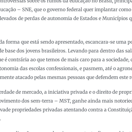
trovérsias sobre os rumos da educação no Brasil, princip
ducação – SNE, que o governo federal quer implantar com
elevados de perdas de autonomia de Estados e Municípios 
 da forma que está sendo apresentado, escancara-se uma p
e base dos jovens brasileiros. Levando para dentro das sala
ue é contrária ao que temos de mais caro para a sociedade,
autonomia das escolas confessionais, e pasmem, até o agrone
mente atacado pelas mesmas pessoas que defendem este re
rdade de mercado, a iniciativa privada e o direito de prop
movimento dos sem-terra – MST, ganhe ainda mais notorie
ade propriedades privadas atentando contra a Constituiçã
.