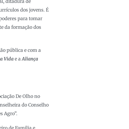
l, ditadura de
urrículos dos jovens. É
poderes para tomar
te da formação dos
ião pública e com a
la Vida
e a
Aliança
ociação De Olho no
onselheira do Conselho
s Agro”.
iro de Familia e