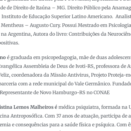
de de Direito de Itaúna – MG. Direito Público pela Anamag
 Instituto de Educação Superior Latino Americano. Analis
o Mentheus – Augusto Cury. Possui Mestrado em Psicologia
 na Argentina, Autora do livro: Contribuições da Neuroci
ositivas.
ano
é graduada em psicopedagogia, mãe de duas adolescent
Evangélica Assembleia de Deus de Ivoti-RS, professora de Ar
Feliz, coordenadora da Missão Antivirus, Projeto Proteja-m
 parceria com a rede municipal do Vale Germânico. Fundad
. Representante de Novo Hamburgo-RS no CONAE
istina Lemos Malheiros é
médica psiquiatra, formada na 
ina Antroposófica. Com 37 anos de atuação, participa de a
emia e consequências para a saúde física e psíquica. Com 