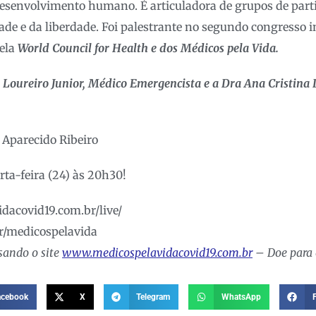
esenvolvimento humano. É articuladora de grupos de parti
dade e da liberdade. Foi palestrante no segundo congresso 
ela
World Council for Health e dos Médicos pela Vida.
r Loureiro Junior, Médico Emergencista e a Dra Ana Cristina
osé Aparecido Ribeiro
rta-feira (24) às 20h30!
dacovid19.com.br/live/
r/medicospelavida
sando o site
www.medicospelavidacovid19.com.br
– Doe para 
acebook
X
Telegram
WhatsApp