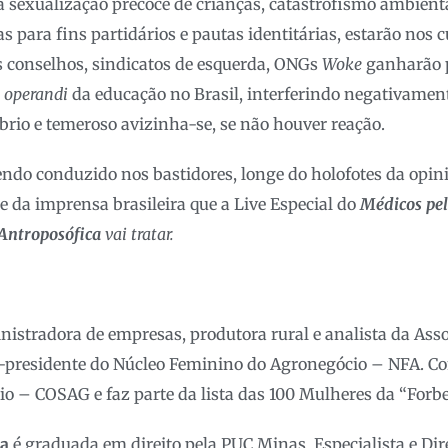
 a sexualização precoce de crianças, catastrofismo ambienta
 para fins partidários e pautas identitárias, estarão nos c
s conselhos, sindicatos de esquerda, ONGs
Woke
ganharão 
 operandi
da educação no Brasil, interferindo negativamen
rio e temeroso avizinha-se, se não houver reação.
endo conduzido nos bastidores, longe do holofotes da opin
 da imprensa brasileira que a Live Especial do
Médicos pe
Antroposófica
vai tratar.
nistradora de empresas, produtora rural e analista da Ass
ce-presidente do Núcleo Feminino do Agronegócio – NFA. C
o – COSAG e faz parte da lista das 100 Mulheres da “Forbe
la
é graduada em direito pela PUC Minas, Especialista e Dire