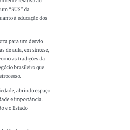
almente relativo ao
o um “SUS” da
quanto à educação dos
orta para um desvio
s de aula, em síntese,
 como as tradições da
gócio brasileiro que
trocesso.
riedade, abrindo espaço
dade e importância.
o e o Estado