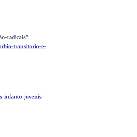
ão-radicais
”:
rbio-transitorio-e-
s-infanto-juvenis-