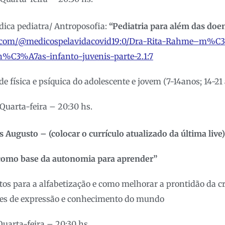
ica pediatra/ Antroposofia:
“Pediatria para além das doe
ee.com/@medicospelavidacovid19:0/Dra-Rita-Rahme–m%C
C3%A7as-infanto-juvenis-parte-2.1:7
e física e psíquica do adolescente e jovem (7-14anos; 14-21
Quarta-feira – 20:30 hs.
 Augusto – (colocar o currículo atualizado da última live)
 como base da autonomia para aprender”
tos para a alfabetização e como melhorar a prontidão da cr
des de expressão e conhecimento do mundo
uarta-feira – 20:30 hs.