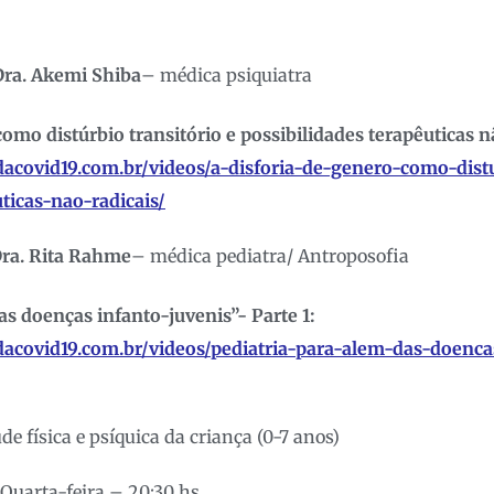
Dra. Akemi Shiba
– médica psiquiatra
como distúrbio transitório e possibilidades terapêuticas n
dacovid19.com.br/videos/a-disforia-de-genero-como-distu
ticas-nao-radicais/
ra. Rita Rahme
– médica pediatra/ Antroposofia
as doenças infanto-juvenis”- Parte 1:
dacovid19.com.br/videos/pediatria-para-alem-das-doenca
e física e psíquica da criança (0-7 anos)
Quarta-feira – 20:30 hs.