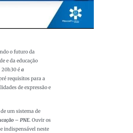
do o futuro da
úde e da educação
s 20h30 é
a
ré requisitos para a
lidades de expressão e
o de um sistema de
ducação – PNE
. Ouvir os
e indispensável neste