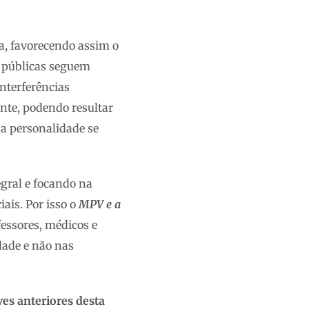
a, favorecendo assim o
s públicas seguem
nterferências
ente, podendo resultar
da personalidade se
gral e focando na
ais. Por isso o
MPV e a
essores, médicos e
dade e não nas
ves anteriores desta