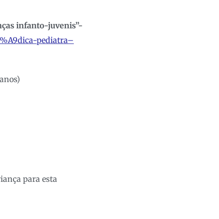
nças infanto-juvenis”-
3%A9dica-pediatra–
 anos)
iança para esta