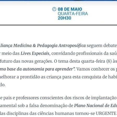
Aliança Medicina & Pedagogia Antroposófica
seguem debaten
r meio das
Lives Especiais
, convidando profissionais da sa
turo das novas gerações. O tema desta quarta-feira (8) à
como base da autonomia para aprender”.
Vamos conhecer os p
elhorar a prontidão as criança para esta conquista de habi
do.
e pais e professores conscientes dos riscos de implantaçã
amental sob a falsa denominação de
Plano Nacional de E
plas disciplinas das ciências humanas tornou-se URGENTE 