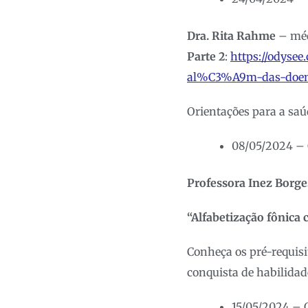
Dra. Rita Rahme
– méd
Parte 2
:
https://odys
al%C3%A9m-das-doen%
Orientações para a saúd
08/05/2024 – 
Professora Inez Borges
“Alfabetização fônica
Conheça os pré-requisi
conquista de habilida
15/05/2024 – Q