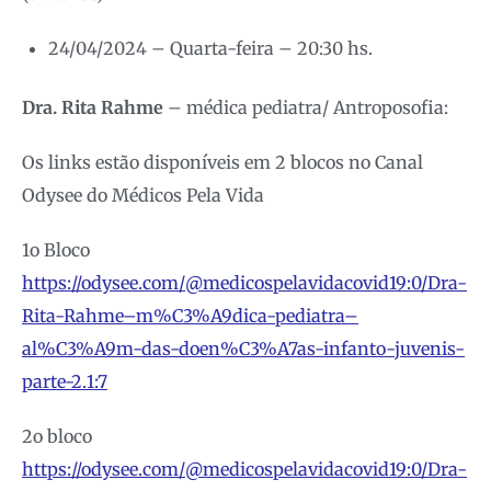
24/04/2024 – Quarta-feira – 20:30 hs.
Dra. Rita Rahme
– médica pediatra/ Antroposofia:
Os links estão disponíveis em 2 blocos no Canal
Odysee do Médicos Pela Vida
1o Bloco
https://odysee.com/@medicospelavidacovid19:0/Dra-
Rita-Rahme–m%C3%A9dica-pediatra–
al%C3%A9m-das-doen%C3%A7as-infanto-juvenis-
parte-2.1:7
2o bloco
https://odysee.com/@medicospelavidacovid19:0/Dra-