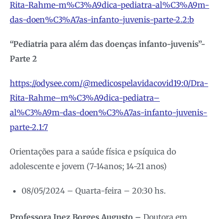
Rita-Rahme-m%C3%A9dica-pediatra-al%C3%A9m-
das-doen%C3%A7as-infanto-juvenis-parte-2.2:b
“Pediatria para além das doenças infanto-juvenis”-
Parte 2
https://odysee.com/@medicospelavidacovid19:0/Dra-
Rita-Rahme–m%C3%A9dica-pediatra–
al%C3%A9m-das-doen%C3%A7as-infanto-juvenis-
parte-2.1:7
Orientações para a saúde física e psíquica do
adolescente e jovem (7-14anos; 14-21 anos)
08/05/2024 – Quarta-feira – 20:30 hs.
Professora Inez Borges Augusto –
Doutora em