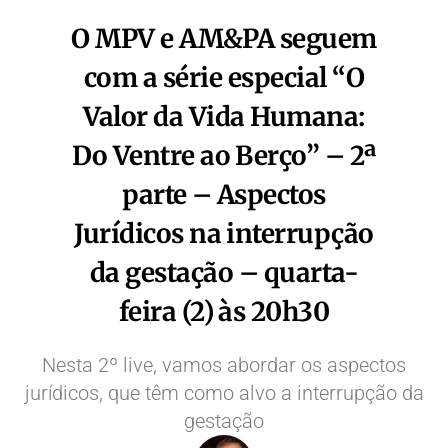
O MPV e AM&PA seguem
com a série especial “O
Valor da Vida Humana:
Do Ventre ao Berço” – 2ª
parte – Aspectos
Jurídicos na interrupção
da gestação – quarta-
feira (2) às 20h30
Nesta 2º live, vamos abordar os aspectos
jurídicos, que têm como alvo a interrupção da
gestação