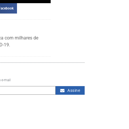
Facebook
ca com milhares de
D-19.
 e-mail
Assine