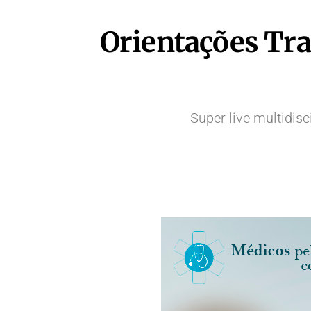
Orientações Tr
Super live multidi