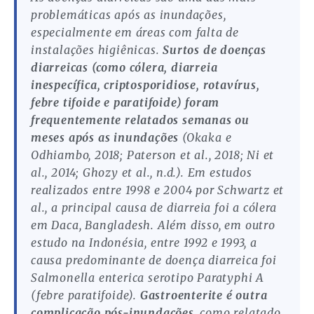
problemáticas após as inundações,
especialmente em áreas com falta de
instalações higiênicas.
Surtos de doenças
diarreicas (como cólera, diarreia
inespecífica, criptosporidiose, rotavírus,
febre tifoide e paratifoide) foram
frequentemente relatados semanas ou
meses após as inundações
(Okaka e
Odhiambo, 2018; Paterson et al., 2018; Ni et
al., 2014; Ghozy et al., n.d.). Em estudos
realizados entre 1998 e 2004 por Schwartz et
al., a principal causa de diarreia foi a cólera
em Daca, Bangladesh. Além disso, em outro
estudo na Indonésia, entre 1992 e 1993, a
causa predominante de doença diarreica foi
Salmonella enterica serotipo Paratyphi A
(febre paratifoide).
Gastroenterite é outra
complicação pós-inundações
, como relatado