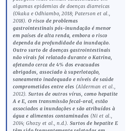
algumas epidemias de doenças diarreicas
(Okaka e Odhiambo, 2018; Paterson et al.,
2018).
O risco de problemas
gastrointestinais pós-inundação é menor
em países de alta renda, embora o risco
dependa da profundidade da inundação.
Outro surto de doenças gastrointestinais
não virais foi relatado durante o Katrina,
afetando cerca de 4% dos evacuados
abrigados, associado à superlotação,
saneamento inadequado e níveis de saúde
comprometidos entre eles
(Alderman et al.,
2012).
Surtos de outros vírus, como hepatite
A e E, com transmissão fecal-oral, estão
associados a inundações e são atribuídos à
água e alimentos contaminados
(Ni et al.,
2014; Ghozy et al., n.d.).
Surtos de hepatite E
têm sido frequentemente relatados em