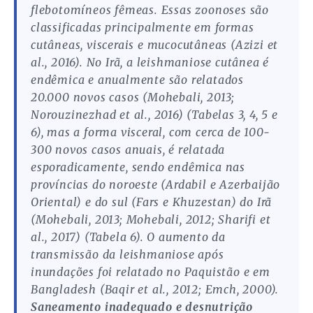
flebotomíneos fêmeas. Essas zoonoses são
classificadas principalmente em formas
cutâneas, viscerais e mucocutâneas (Azizi et
al., 2016). No Irã, a leishmaniose cutânea é
endêmica e anualmente são relatados
20.000 novos casos (Mohebali, 2013;
Norouzinezhad et al., 2016) (Tabelas 3, 4, 5 e
6), mas a forma visceral, com cerca de 100-
300 novos casos anuais, é relatada
esporadicamente, sendo endêmica nas
províncias do noroeste (Ardabil e Azerbaijão
Oriental) e do sul (Fars e Khuzestan) do Irã
(Mohebali, 2013; Mohebali, 2012; Sharifi et
al., 2017) (Tabela 6). O aumento da
transmissão da leishmaniose após
inundações foi relatado no Paquistão e em
Bangladesh (Baqir et al., 2012; Emch, 2000).
Saneamento inadequado e desnutrição