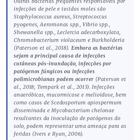
Outras bactérias frequentes responsáveis por
infecções de pele e tecidos moles são
Staphylococcus aureus, Streptococcus
pyogenes, Aeromonas spp., Vibrio spp.,
Shewanella spp., Leclercia adecarboxylata,
Chromobacterium violaceum e Burkholderia
(Paterson et al., 2018).
Embora as bactérias
sejam a principal causa de infecções
cutâneas pós-inundação, infecções por
patógenos fúngicos ou infecções
polimicrobianas podem ocorrer
(Paterson et
al., 2018; Tempark et al., 2013). Infecções
anaeróbicas, mucormicose e melioidose, bem
como casos de Scedosporium apiospermum
disseminada e Mycobacterium chelonae
resultantes da inoculação de patógenos do
solo, podem representar uma ameaça para as
feridas (Ivers e Ryan, 2006).