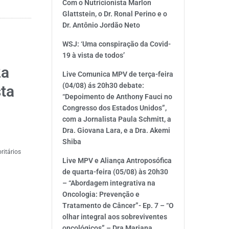
Com o Nutricionista Marlon
Glattstein, o Dr. Ronal Perino e o
Dr. Antônio Jordão Neto
WSJ: ‘Uma conspiração da Covid-
19 à vista de todos’
2a
Live Comunica MPV de terça-feira
(04/08) ás 20h30 debate:
sta
“Depoimento de Anthony Fauci no
Congresso dos Estados Unidos”,
com a Jornalista Paula Schmitt, a
Dra. Giovana Lara, e a Dra. Akemi
Shiba
ritários
Live MPV e Aliança Antroposófica
de quarta-feira (05/08) às 20h30
– “Abordagem integrativa na
Oncologia: Prevenção e
Tratamento de Câncer”- Ep. 7 – “O
olhar integral aos sobreviventes
oncológicos” – Dra Mariana