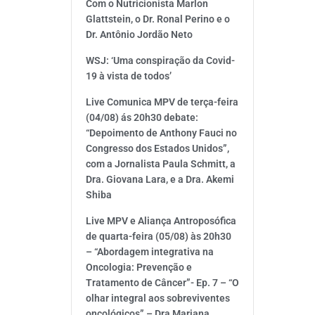
Com o Nutricionista Marlon
Glattstein, o Dr. Ronal Perino e o
Dr. Antônio Jordão Neto
WSJ: ‘Uma conspiração da Covid-
19 à vista de todos’
Live Comunica MPV de terça-feira
(04/08) ás 20h30 debate:
“Depoimento de Anthony Fauci no
Congresso dos Estados Unidos”,
com a Jornalista Paula Schmitt, a
Dra. Giovana Lara, e a Dra. Akemi
Shiba
Live MPV e Aliança Antroposófica
de quarta-feira (05/08) às 20h30
– “Abordagem integrativa na
Oncologia: Prevenção e
Tratamento de Câncer”- Ep. 7 – “O
olhar integral aos sobreviventes
oncológicos” – Dra Mariana