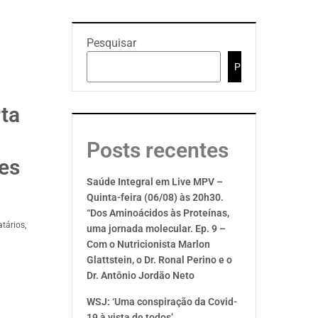
Pesquisar
Pesquisar
rta
Posts recentes
es
Saúde Integral em Live MPV –
Quinta-feira (06/08) às 20h30.
“Dos Aminoácidos às Proteínas,
tários,
uma jornada molecular. Ep. 9 –
Com o Nutricionista Marlon
Glattstein, o Dr. Ronal Perino e o
Dr. Antônio Jordão Neto
WSJ: ‘Uma conspiração da Covid-
19 à vista de todos’