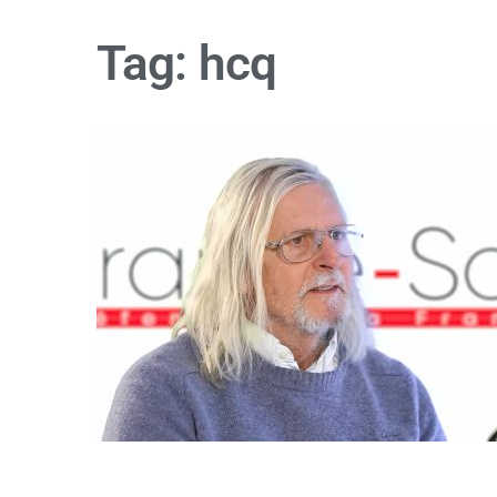
Tag:
hcq