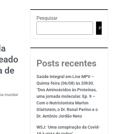
Pesquisar
Pesquisar
da
seado
Posts recentes
a de
Saúde Integral em Live MPV –
Quinta-feira (06/08) às 20h30.
“Dos Aminoácidos às Proteínas,
ala mundial
uma jornada molecular. Ep. 9 –
Com o Nutricionista Marlon
Glattstein, o Dr. Ronal Perino e o
Dr. Antônio Jordão Neto
WSJ: ‘Uma conspiração da Covid-
19 à vista de todos’