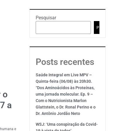
Pesquisar
Pesquisar
Posts recentes
Saúde Integral em Live MPV –
Quinta-feira (06/08) às 20h30.
“Dos Aminoácidos às Proteínas,
 o
uma jornada molecular. Ep. 9 –
Com o Nutricionista Marlon
 7 a
Glattstein, o Dr. Ronal Perino e o
Dr. Antônio Jordão Neto
WSJ: ‘Uma conspiração da Covid-
a humana e
19 à vista de todos’