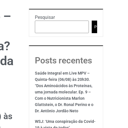
 –
Pesquisar
Pesquisar
a?
 da
Posts recentes
Saúde Integral em Live MPV –
Quinta-feira (06/08) às 20h30.
“Dos Aminoácidos às Proteínas,
uma jornada molecular. Ep. 9 –
Com o Nutricionista Marlon
Glattstein, o Dr. Ronal Perino e o
Dr. Antônio Jordão Neto
) às
WSJ: ‘Uma conspiração da Covid-
o
19 à vista de todos’