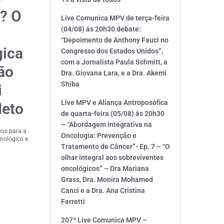
? O
Live Comunica MPV de terça-feira
(04/08) ás 20h30 debate:
“Depoimento de Anthony Fauci no
gica
Congresso dos Estados Unidos”,
com a Jornalista Paula Schmitt, a
ão
Dra. Giovana Lara, e a Dra. Akemi
Shiba
i
Live MPV e Aliança Antroposófica
Neto
de quarta-feira (05/08) às 20h30
– “Abordagem integrativa na
hos para a
Oncologia: Prevenção e
unológico e
Tratamento de Câncer”- Ep. 7 – “O
olhar integral aos sobreviventes
oncológicos” – Dra Mariana
Grass, Dra. Monira Mohamed
Canci e a Dra. Ana Cristina
Ferretti
207ª Live Comunica MPV –