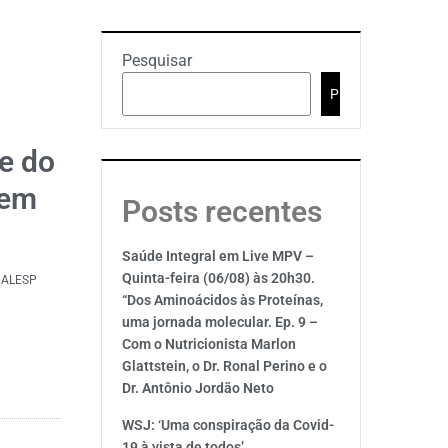
Pesquisar
Pesquisar
e do
 em
Posts recentes
Saúde Integral em Live MPV –
Quinta-feira (06/08) às 20h30.
a ALESP
“Dos Aminoácidos às Proteínas,
uma jornada molecular. Ep. 9 –
Com o Nutricionista Marlon
Glattstein, o Dr. Ronal Perino e o
Dr. Antônio Jordão Neto
WSJ: ‘Uma conspiração da Covid-
19 à vista de todos’