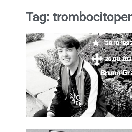
Tag:
trombocitope