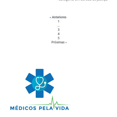
« Anteriores
1
…
3
4
5
Próximas »