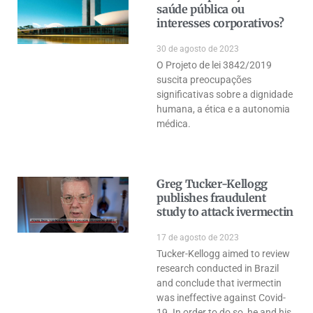
saúde pública ou
interesses corporativos?
30 de agosto de 2023
O Projeto de lei 3842/2019
suscita preocupações
significativas sobre a dignidade
humana, a ética e a autonomia
médica.
Greg Tucker-Kellogg
publishes fraudulent
study to attack ivermectin
17 de agosto de 2023
Tucker-Kellogg aimed to review
research conducted in Brazil
and conclude that ivermectin
was ineffective against Covid-
19. In order to do so, he and his