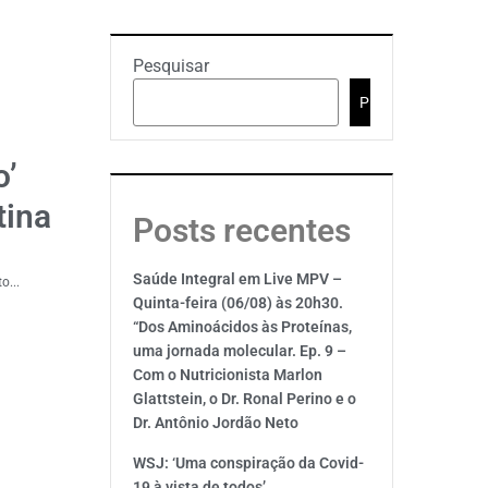
Pesquisar
Pesquisar
o’
tina
Posts recentes
Saúde Integral em Live MPV –
o...
Quinta-feira (06/08) às 20h30.
“Dos Aminoácidos às Proteínas,
uma jornada molecular. Ep. 9 –
Com o Nutricionista Marlon
Glattstein, o Dr. Ronal Perino e o
Dr. Antônio Jordão Neto
WSJ: ‘Uma conspiração da Covid-
19 à vista de todos’