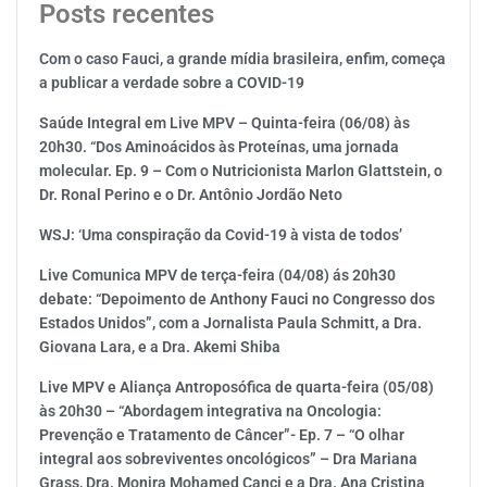
Posts recentes
Com o caso Fauci, a grande mídia brasileira, enfim, começa
a publicar a verdade sobre a COVID-19
Saúde Integral em Live MPV – Quinta-feira (06/08) às
20h30. “Dos Aminoácidos às Proteínas, uma jornada
molecular. Ep. 9 – Com o Nutricionista Marlon Glattstein, o
Dr. Ronal Perino e o Dr. Antônio Jordão Neto
WSJ: ‘Uma conspiração da Covid-19 à vista de todos’
Live Comunica MPV de terça-feira (04/08) ás 20h30
debate: “Depoimento de Anthony Fauci no Congresso dos
Estados Unidos”, com a Jornalista Paula Schmitt, a Dra.
Giovana Lara, e a Dra. Akemi Shiba
Live MPV e Aliança Antroposófica de quarta-feira (05/08)
às 20h30 – “Abordagem integrativa na Oncologia:
Prevenção e Tratamento de Câncer”- Ep. 7 – “O olhar
integral aos sobreviventes oncológicos” – Dra Mariana
Grass, Dra. Monira Mohamed Canci e a Dra. Ana Cristina